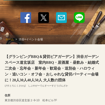
ホーム
渋谷×イベント会場
【グランピングBBQ＆貸切ビアガーデン】渋谷ガーデン
スペース道玄坂店 室内BBQ・居酒屋・昼飲み・結婚式
二次会・忘年会・新年会・歓迎会・送別会・ハロウィ
ン・追いコン・オフ会・おしゃれな貸切パーティー会場
に！20人30人40人50人 大人数の団体
びすとろにくさかば しぶやがーでんすぺーすどうげんざか
住所
東京都渋谷区道玄坂２-9-10 松本ビル7F