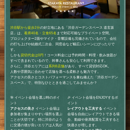
渋谷駅から徒歩2分
の好立地にある「渋谷ガーデンスペース 道玄坂
店」は、
着席40名・立食65名
まで対応可能なプライベート空間。
プロジェクター2面やマイク・音響設備も完備されているので、会社
の打ち上げや結婚式二次会、同窓会など幅広いシーンにぴったりで
す。
しかも
貸切代金は0円
！コース料金には予約時間・料理・飲み放題が
すべて含まれているので、幹事さんも安心して利用できます。
さらに、渋谷エリアには
系列6店舗
があり、すべて貸切対応OK。
人数や雰囲気に合わせて店舗を選べる柔軟さも魅力です。
アクセスの良さとコストパフォーマンスを兼ね備えた「渋谷ガーデン
スペース」で、特別なひとときを過ごしてみませんか？
🎯 イベント会場を選ぶ時のポイ
🎉 イベント会場をENJOYするポ
ント
イント
アクセスの良さ
イベント会場は
レイアウトを工夫する
イベント
参加者が集まりやすい場所を選ぶ
会場を自由にレイアウトできる場
ことが大切です。特に渋谷のよう
合、動線や座席配置を工夫すると
に交通の便が良いエリアは人気が
快適さが増します。