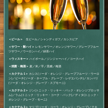
＜ビール＞
生ビール／シャンディガフ／カシスビア
＜サワー・酎ハイ＞
レモンサワー／オレンジサワー／グレープフルー
ツサワー／ウーロンハイ／緑茶ハイ
＜ウィスキー＞
ハイボール／ジンジャーハイ／コークハイ
＜焼酎・梅酒＞
麦／米／芋／黒糖／梅酒
＜カクテル 1＞
カシス(ソーダ・オレンジ・グレープフルーツ・ウーロ
ン)／ピーチ(ソーダ・ネーブル・グレープ・レゲエパンチ)／カンパリ
(ソーダ・オレンジ・グレープ・スプモーニ)
＜カクテル 2＞
ジン(トニック・リッキー・バック・オレンジブロッサ
ム)／ラム(トニック・リッキー・コーク・バック)／ディタ(トニック・
オレンジ・グレープ・モーニ)
＜カクテル 3＞
マリブ(ソーダ・コーラ・オレンジ・グレープ)／テキ