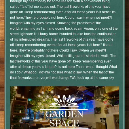
through my heart today for some reason.With a convenient thing
called “fate”,let me space out. The last fireworks of this year have
gone off.I keep remembering even after all these years.Is it here? Its
not here.They’re probably not here.Could I say it when we meet?I
imagine with my eyes closed. Knowing the promises of the
world,remaining as I am and going back again. Again, only one of the
street lightsare lit. I hurry home.I wanted to take backthe continuation
of my interrupted dreams. The last fireworks of this year have gone
off.I keep remembering even after all these years.Is it here? Its not
here.They’re probably not here.Could I say it when we meet?I
imagine with my eyes closed. While still grazed,I started to walk. The
last fireworks of this year have gone off.I keep remembering even
after all these years.Is it here? Its not here.That’s what I thought.What
do I do? What do I do?I’m not sure what to say. When the last of the
final fireworks are over,will we change?We look up at the same sky