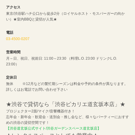
アクセス
東京/渋谷駅ハチ公口から徒歩2分（ロイヤルホスト・モスバーガーの向か
い）★室内BBQと貸切が人気★
電話
03-4500-0207
営業時間
月～日、祝日、祝前日: 11:00～23:30 （料理L.O. 23:00 ドリンクL.O.
23:00）
定休日
無休 ※12月などの繁忙期シーズンは料金や予約の条件が異なります。
詳しくはお電話でお問い合わせ下さい
★渋谷で貸切なら「渋谷ピカリエ道玄坂本店」★
プロジェクター2面/マイク/音響機器付き！
忘年会・新年会・歓迎会・送別会・推し会など、様々なパーティーにおすす
めの渋谷の貸切空間です！
【渋谷道玄坂公式サイト/渋谷ガーデンスペース道玄坂店】