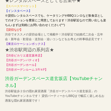
★レンタルスペースとしても営業中★
【
スペースマーケット
】
【
インスタベース】
※貸切レンタルスペースでも、ケータリングやBBQコンロなど飲食店とし
てのオプションを豊富にご用意しております！渋谷駅近なので買い出しも楽
ちん♪まずは気軽にお問い合わせください(^^)
【
貸切なび】
渋谷でオススメの貸切会場として掲載中！渋谷駅近で結婚式二次会・忘年
会・新年会・歓迎会・送別会・追いコンなどをお考えの幹事様必見です！
【東京ロケーションボックス】
★渋谷駅周辺の系列店★
【渋谷ピカリエ道玄坂本店】
【渋谷ガーデンパティオ】
【渋谷ガーデンホール】
【渋谷ガーデンルーム３F/４F】
渋谷ガーデンスペース道玄坂店【YouTubeチャン
ネル】
渋谷駅徒歩２分の隠れ家居酒屋「渋谷ガーデンスペース道玄坂店」の
YouTubeチャンネルです！ 貸切パーティーからBBQまで幅広く楽しめるお
洒落な隠れ家居酒屋です！