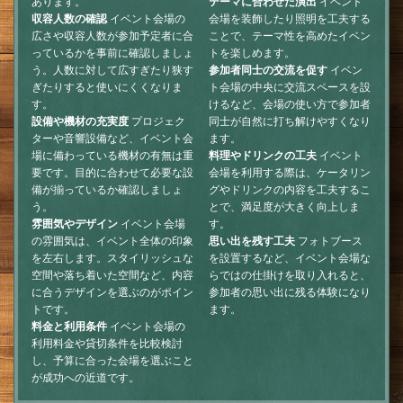
あります。
テーマに合わせた演出
イベント
収容人数の確認
イベント会場の
会場を装飾したり照明を工夫する
広さや収容人数が参加予定者に合
ことで、テーマ性を高めたイベン
っているかを事前に確認しましょ
トを楽しめます。
う。人数に対して広すぎたり狭す
参加者同士の交流を促す
イベン
ぎたりすると使いにくくなりま
ト会場の中央に交流スペースを設
す。
けるなど、会場の使い方で参加者
設備や機材の充実度
プロジェク
同士が自然に打ち解けやすくなり
ターや音響設備など、イベント会
ます。
場に備わっている機材の有無は重
料理やドリンクの工夫
イベント
要です。目的に合わせて必要な設
会場を利用する際は、ケータリン
備が揃っているか確認しましょ
グやドリンクの内容を工夫するこ
う。
とで、満足度が大きく向上しま
雰囲気やデザイン
イベント会場
す。
の雰囲気は、イベント全体の印象
思い出を残す工夫
フォトブース
を左右します。スタイリッシュな
を設置するなど、イベント会場な
空間や落ち着いた空間など、内容
らではの仕掛けを取り入れると、
に合うデザインを選ぶのがポイン
参加者の思い出に残る体験になり
トです。
ます。
料金と利用条件
イベント会場の
利用料金や貸切条件を比較検討
し、予算に合った会場を選ぶこと
が成功への近道です。